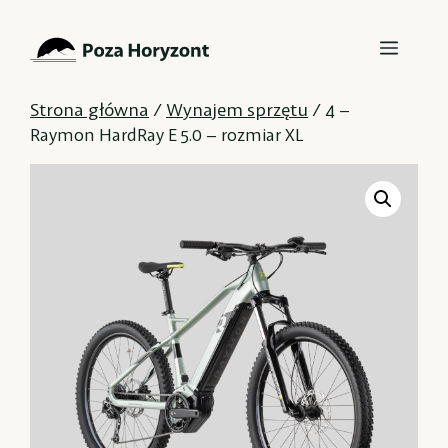
Przejdź
Menu
do
treści
Strona główna
Wynajem sprzętu
/
/ 4 –
Raymon HardRay E 5.0 – rozmiar XL